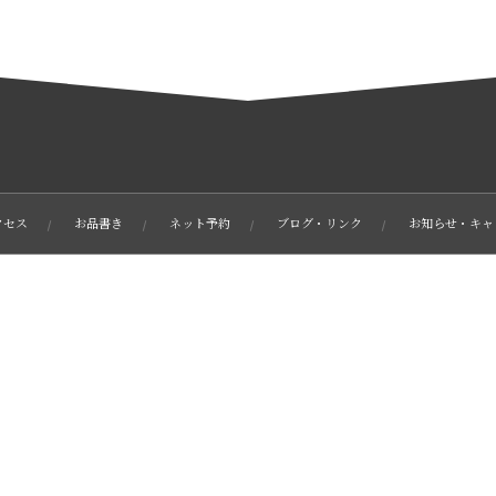
クセス
お品書き
ネット予約
ブログ・リンク
お知らせ・キャ
〒552-0001 大阪市港区波除3-2-7 親栄産業ビル1階
06-6583-3338
©
2021 - 2026
Totoya Co,.Ltd