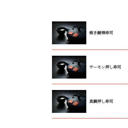
焼き鯖棒寿司
サーモン押し寿司
真鯛押し寿司