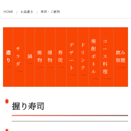
HOME
お品書き
寿司・ご飯物
焼
コ
デ
ド
サ
酎
ー
造
焼
揚
寿
ザ
リ
飲み
ラ
鍋
ボ
ス
り
物
物
司
ー
ン
放題
ダ
ト
料
ト
ク
ル
理
握り寿司