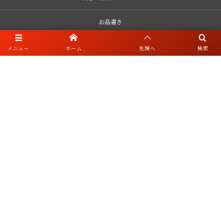
お品書き
ネット予約
メニュー
ホーム
先頭へ
検索
ブログ・リンク
お知らせ・キャンセルポリシー
採用情報
〒552-0001 大阪市港区波除3-2-7 親栄産業ビル1階
06-6583-3338
©
2021 - 2026
Totoya Co,.Ltd