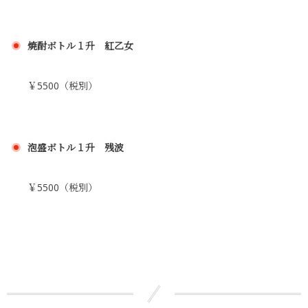
焼酎ボトル１升 紅乙女
￥5500（税別）
泡盛ボトル１升 残波
￥5500（税別）