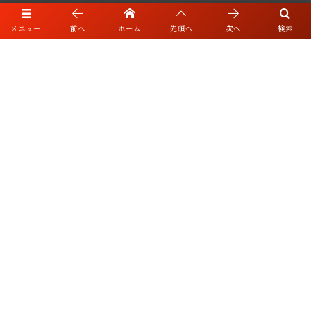
店舗の紹介・アクセス
メニュー
前へ
ホーム
先頭へ
次へ
検索
お品書き
ネット予約
ブログ・リンク
お知らせ・キャンセルポリシー
採用情報
〒552-0001 大阪市港区波除3-2-7 親栄産業ビル1階
06-6583-3338
©
2021 - 2026
Totoya Co,.Ltd