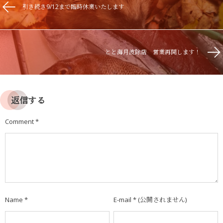
引き続き9/12まで臨時休業いたします
とと海月波除店 営業再開します！
返信する
Comment
*
Name
*
E-mail
*
(公開されません)