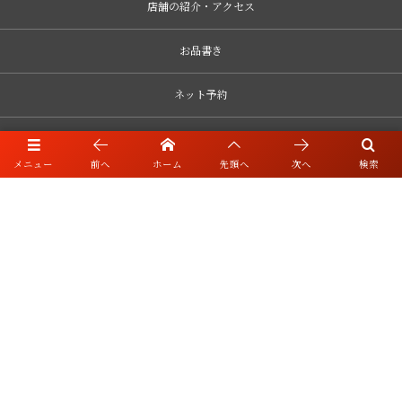
店舗の紹介・アクセス
お品書き
ネット予約
ブログ・リンク
メニュー
前へ
ホーム
先頭へ
次へ
検索
お知らせ・キャンセルポリシー
採用情報
〒552-0001 大阪市港区波除3-2-7 親栄産業ビル1階
06-6583-3338
©
2021 - 2026
Totoya Co,.Ltd